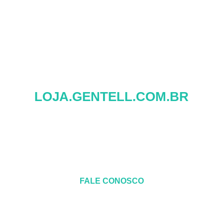
com você, auxiliando
em seu bem-estar.
ACESSE AGORA MESMO
LOJA.GENTELL.COM.BR
FALE CONOSCO
LOJA@GENTELL.COM.BR
+55 (41) 3364-8672