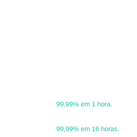
de amplo espectro.
O CURATIVO DE HIDROFIBRA COM PRATA –
CASEX
é efetivo contra as bactérias Gram-negativas e
Gram-positivas. Também é eficaz contra bactérias
resistentes a medicamentos, como a MRSA.
A taxa antibacteriana Gram-negativa
pode chegar a
99,99% em 1 hora.
A taxa antibacteriana Gram-positiva
pode chegar a
99,99% em 16 horas.