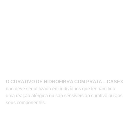
Feridas cirúrgicas ou traumáticas a cicatrizar
por segunda intenção;
Feridas cavitárias ou profundas, incluindo
tunelizações de fístulas;
Feridas que sangram facilmente;
Queimaduras de segundo grau;
Lesões infectadas.
O CURATIVO DE HIDROFIBRA COM PRATA – CASEX
não deve ser utilizado em indivíduos que tenham tido
uma reação alérgica ou são sensíveis ao curativo ou aos
seus componentes.
Eficácia rápida e antibacteriana