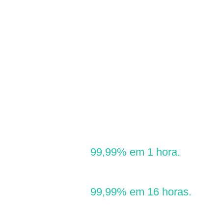
O CURATIVO DE HIDROFIBRA COM PRATA –
CASEX
é efetivo contra as bactérias Gram-negativas e
Gram-positivas. Também é eficaz contra bactérias
resistentes a medicamentos, como a MRSA.
A taxa antibacteriana Gram-negativa
pode chegar a
99,99% em 1 hora.
A taxa antibacteriana Gram-positiva
pode chegar a
99,99% em 16 horas.