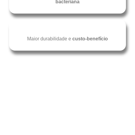
bacteriana
Maior durabilidade e
custo-benefício
Sob a supervisão de um profissional de saúde, o
CURATIVO DE HIDROFIBRA COM PRATA –
CASEX
pode ser usado para o tratamento de
feridas crônicas e agudas com exsudato moderado
a intenso, agindo como uma barreira eficaz para
prevenir a penetração bacteriana através do