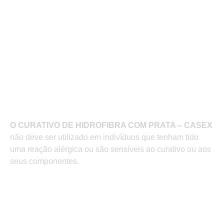
por segunda intenção;
Feridas cavitárias ou profundas, incluindo
tunelizações de fístulas;
Feridas que sangram facilmente;
Queimaduras de segundo grau;
Lesões infectadas.
O CURATIVO DE HIDROFIBRA COM PRATA – CASEX
não deve ser utilizado em indivíduos que tenham tido
uma reação alérgica ou são sensíveis ao curativo ou aos
seus componentes.
Eficácia rápida e antibacteriana
de amplo espectro.