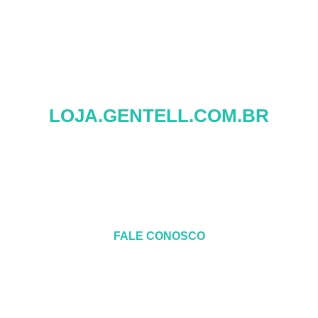
em seu bem-estar.
ACESSE AGORA MESMO
LOJA.GENTELL.COM.BR
FALE CONOSCO
LOJA@GENTELL.COM.BR
+55 (41) 3364-8672