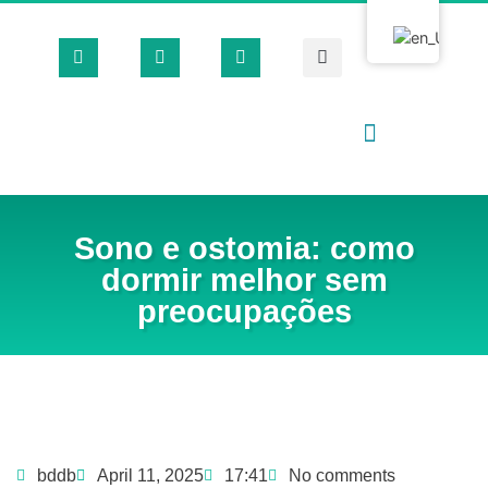
Surgical Houses
Loja Virtual 🛒
Sono e ostomia: como
dormir melhor sem
preocupações
bddb
April 11, 2025
17:41
No comments