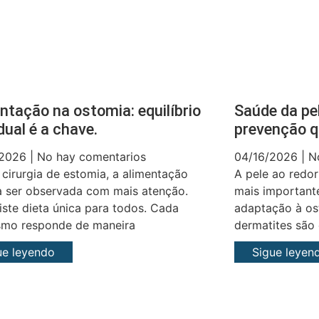
ntação na ostomia: equilíbrio
Saúde da pe
idual é a chave.
prevenção q
/2026
No hay comentarios
04/16/2026
No
cirurgia de estomia, a alimentação
A pele ao redo
a ser observada com mais atenção.
mais important
iste dieta única para todos. Cada
adaptação à ost
smo responde de maneira
dermatites são
ue leyendo
Sigue leyen