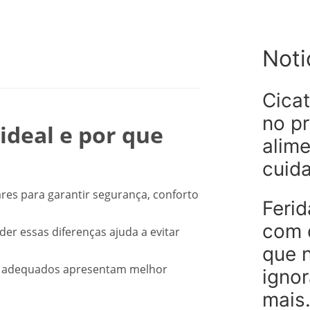
Noti
Cica
no pr
ideal e por que
alim
cuid
ares para garantir segurança, conforto
Feri
com d
er essas diferenças ajuda a evitar
que 
os adequados apresentam melhor
igno
mais