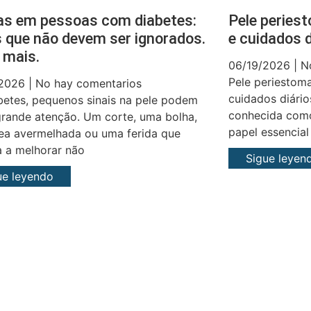
as em pessoas com diabetes:
Pele periest
s que não devem ser ignorados.
e cuidados d
 mais.
06/19/2026
No
Pele periestoma
/2026
No hay comentarios
cuidados diário
betes, pequenos sinais na pele podem
conhecida como
 grande atenção. Um corte, uma bolha,
papel essencial
ea avermelhada ou uma ferida que
 a melhorar não
Sigue leyen
ue leyendo