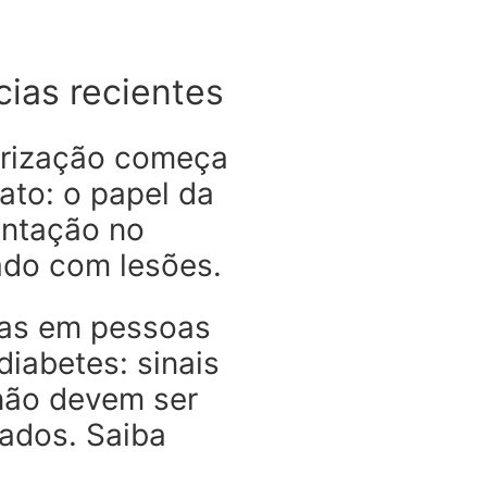
cias recientes
trização começa
ato: o papel da
entação no
ado com lesões.
das em pessoas
iabetes: sinais
não devem ser
rados. Saiba
.