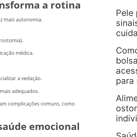
nsforma a rotina
Pele 
az mais autonomia.
sinai
cuida
urostomia).
Como
icação médica.
bolsa
aces
cializar a vedação.
para
s mais adequados.
Alim
vitam complicações comuns, como
ostom
indiv
 saúde emocional
Saúd