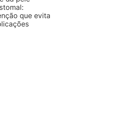
stomal:
enção que evita
licações