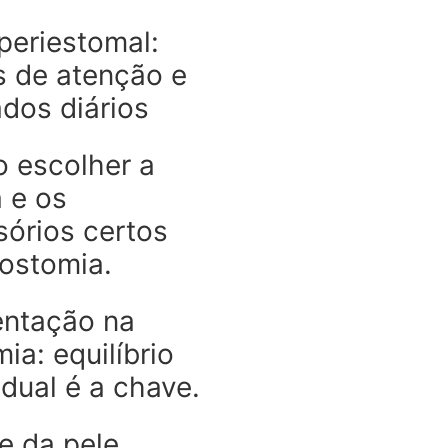
periestomal:
s de atenção e
dos diários
 escolher a
 e os
sórios certos
 ostomia.
entação na
ia: equilíbrio
idual é a chave.
e da pele