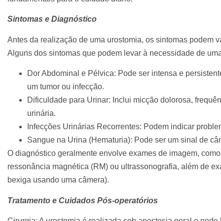
Sintomas e Diagnóstico
Antes da realização de uma urostomia, os sintomas podem v
Alguns dos sintomas que podem levar à necessidade de uma
Dor Abdominal e Pélvica: Pode ser intensa e persiste
um tumor ou infecção.
Dificuldade para Urinar: Inclui micção dolorosa, frequ
urinária.
Infecções Urinárias Recorrentes: Podem indicar problema
Sangue na Urina (Hematuria): Pode ser um sinal de cân
O diagnóstico geralmente envolve exames de imagem, como 
ressonância magnética (RM) ou ultrassonografia, além de ex
bexiga usando uma câmera).
Tratamento e Cuidados Pós-operatórios
Cirurgia: A urostomia é realizada sob anestesia geral e pode