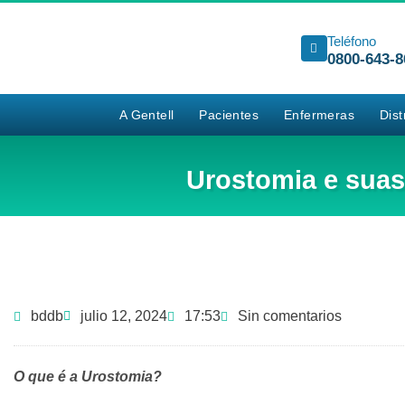
Teléfono
0800-643-8
A Gentell
Pacientes
Enfermeras
Dist
Urostomia e suas 
bddb
julio 12, 2024
17:53
Sin comentarios
O que é a Urostomia?