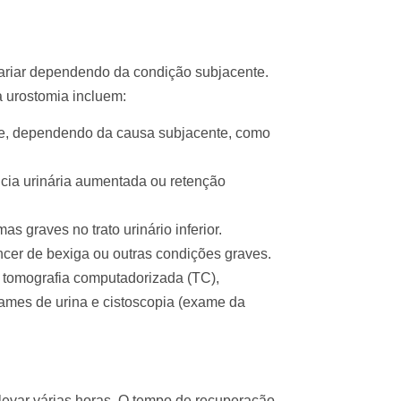
ariar dependendo da condição subjacente.
 urostomia incluem:
nte, dependendo da causa subjacente, como
ência urinária aumentada ou retenção
s graves no trato urinário inferior.
cer de bexiga ou outras condições graves.
tomografia computadorizada (TC),
ames de urina e cistoscopia (exame da
 levar várias horas. O tempo de recuperação