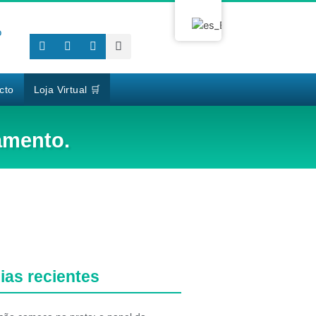
o
cto
Loja Virtual 🛒
amento.
ias recientes