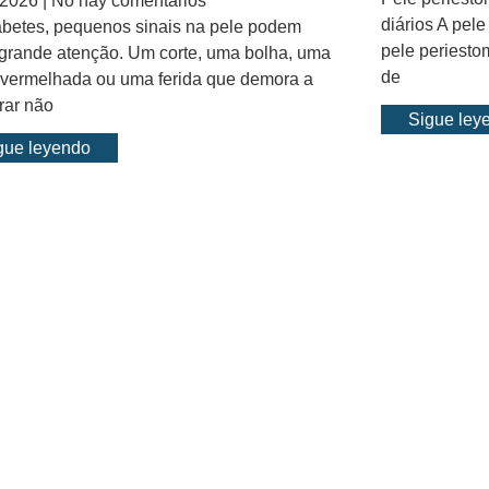
/2026
No hay comentarios
diários A pel
abetes, pequenos sinais na pele podem
pele periesto
 grande atenção. Um corte, uma bolha, uma
de
avermelhada ou uma ferida que demora a
rar não
Sigue ley
gue leyendo