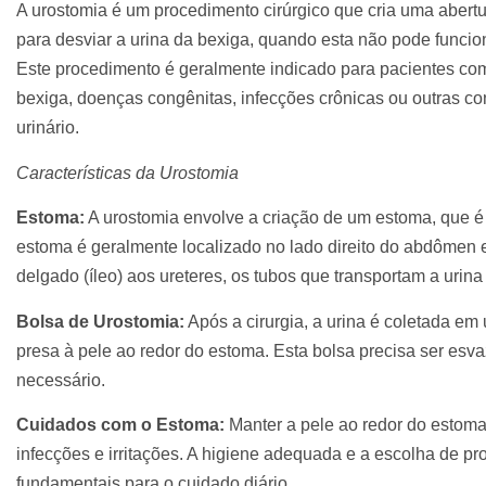
A urostomia é um procedimento cirúrgico que cria uma abertur
para desviar a urina da bexiga, quando esta não pode funcio
Este procedimento é geralmente indicado para pacientes com
bexiga, doenças congênitas, infecções crônicas ou outras c
urinário.
Características da Urostomia
Estoma:
A urostomia envolve a criação de um estoma, que é
estoma é geralmente localizado no lado direito do abdômen e
delgado (íleo) aos ureteres, os tubos que transportam a urina 
Bolsa de Urostomia:
Após a cirurgia, a urina é coletada em
presa à pele ao redor do estoma. Esta bolsa precisa ser esv
necessário.
Cuidados com o Estoma:
Manter a pele ao redor do estoma 
infecções e irritações. A higiene adequada e a escolha de pr
fundamentais para o cuidado diário.