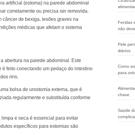
Cicatriz
a artificial (estoma) na parede abdominal
alimenta
nar corretamente ou precisa ser removida.
 câncer de bexiga, lesões graves na
Feridas 
ondições médicas que afetam o sistema
não deve
Pele per
diários
 a abertura na parede abdominal. Este
Como esc
 é feito conectando um pedaço do intestino
para ost
dos rins.
Alimentaç
 uma bolsa de urostomia externa, que é
chave.
aziada regularmente e substituída conforme
Saúde da
complic
limpa e seca é essencial para evitar
odutos específicos para estomias são