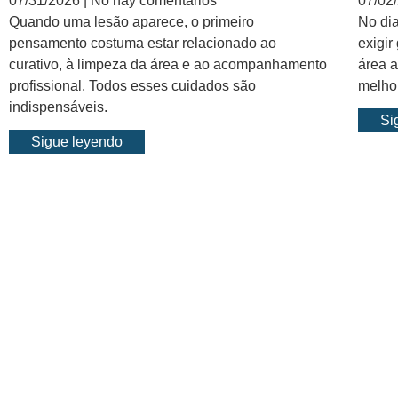
07/31/2026
No hay comentarios
07/02
Quando uma lesão aparece, o primeiro
No di
pensamento costuma estar relacionado ao
exigir
curativo, à limpeza da área e ao acompanhamento
área 
profissional. Todos esses cuidados são
melho
indispensáveis.
Si
Sigue leyendo