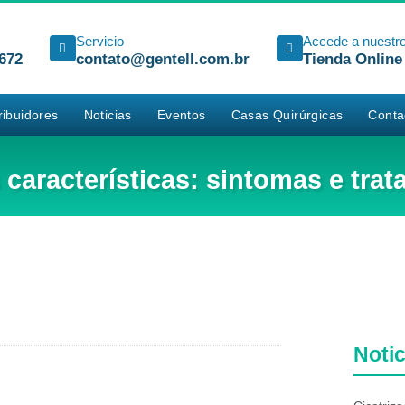
Servicio
Accede a nuestr
672
contato@gentell.com.br
Tienda Online
ribuidores
Noticias
Eventos
Casas Quirúrgicas
Conta
características: sintomas e trat
Notic