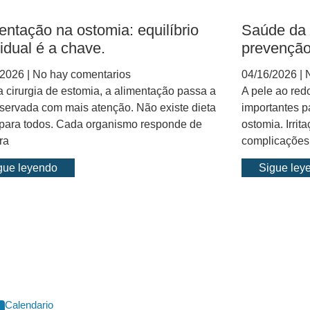
entação na ostomia: equilíbrio
Saúde da 
vidual é a chave.
prevenção
/2026
No hay comentarios
04/16/2026
N
 cirurgia de estomia, a alimentação passa a
A pele ao red
servada com mais atenção. Não existe dieta
importantes p
 para todos. Cada organismo responde de
ostomia. Irrit
ra
complicações
gue leyendo
Sigue ley
Calendario