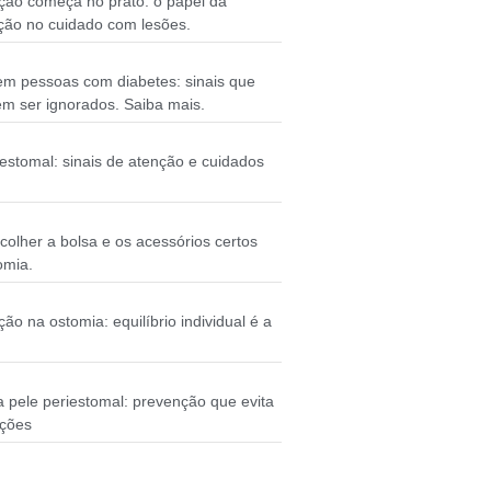
ação começa no prato: o papel da
ção no cuidado com lesões.
em pessoas com diabetes: sinais que
m ser ignorados. Saiba mais.
iestomal: sinais de atenção e cuidados
olher a bolsa e os acessórios certos
omia.
ão na ostomia: equilíbrio individual é a
 pele periestomal: prevenção que evita
ações