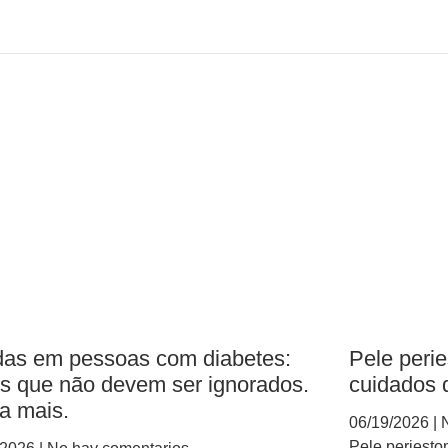
das em pessoas com diabetes:
Pele perie
is que não devem ser ignorados.
cuidados d
a mais.
06/19/2026
N
Pele periesto