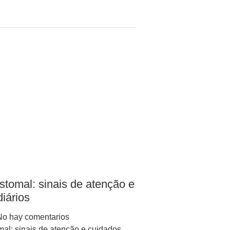
stomal: sinais de atenção e
iários
o hay comentarios
mal: sinais de atenção e cuidados