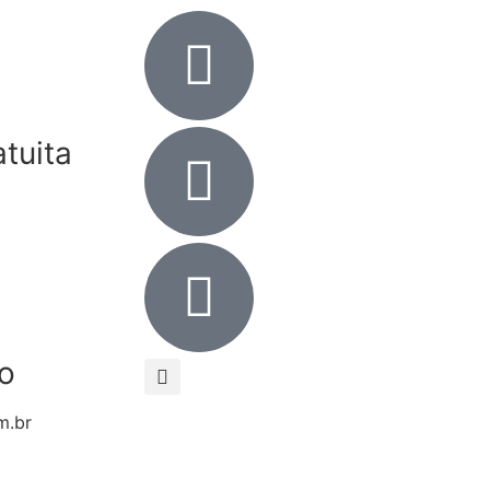
tuita
o
m.br