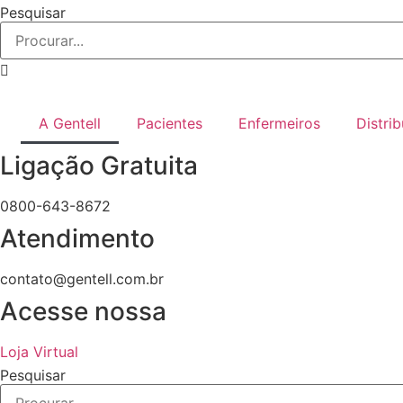
Pular
Pesquisar
para
o
conteúdo
A Gentell
Pacientes
Enfermeiros
Distri
Ligação Gratuita
0800-643-8672
Atendimento
contato@gentell.com.br
Acesse nossa
Loja Virtual
Pesquisar