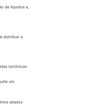
o de líquidos e,
 distribuir a
idas isotônicas
sulte um
timos aliados