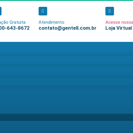
ação Gratuita
Atendimento
Acesse noss
00-643-8672
contato@gentell.com.br
Loja Virtual