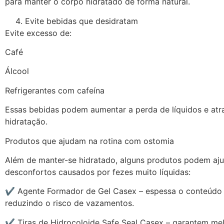
para manter o corpo hidratado de forma natural.
Evite bebidas que desidratam
Evite excesso de:
Café
Álcool
Refrigerantes com cafeína
Essas bebidas podem aumentar a perda de líquidos e atr
hidratação.
Produtos que ajudam na rotina com ostomia
Além de manter-se hidratado, alguns produtos podem ajud
desconfortos causados por fezes muito líquidas:
✔ Agente Formador de Gel Casex – espessa o conteúdo 
reduzindo o risco de vazamentos.
✔ Tiras de Hidrocoloide Safe Seal Casex – garantem mel