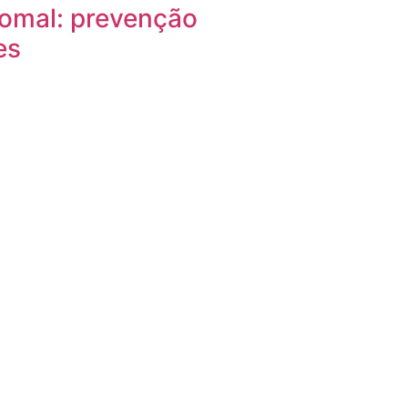
tomal: prevenção
es