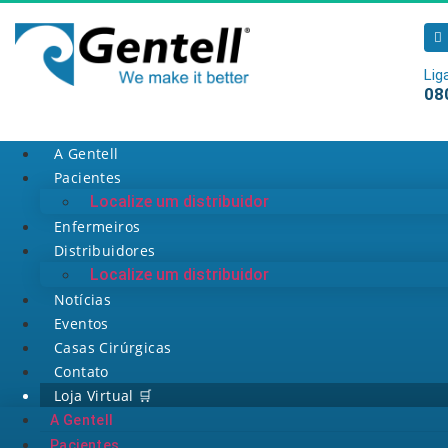
Lig
08
A Gentell
Pacientes
Localize um distribuidor
Enfermeiros
Distribuidores
Localize um distribuidor
Notícias
Eventos
Casas Cirúrgicas
Contato
Loja Virtual 🛒
A Gentell
Pacientes