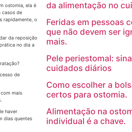
da alimentação no cu
m ostomia, ela é
m casos de
is rapidamente, o
Feridas em pessoas c
que não devem ser ig
idar da reposição
mais.
prática no dia a
Pele periestomal: sin
dratação?
cuidados diários
ocesso de
Como escolher a bols
certos para ostomia.
s com mais
.
Alimentação na ostomi
de haver
m dias quentes
individual é a chave.