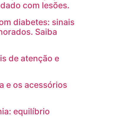
idado com lesões.
om diabetes: sinais
norados. Saiba
ais de atenção e
a e os acessórios
a: equilíbrio