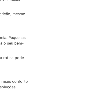
scrição, mesmo
omia. Pequenas
ra o seu bem-
ua rotina pode
m mais conforto
 soluções