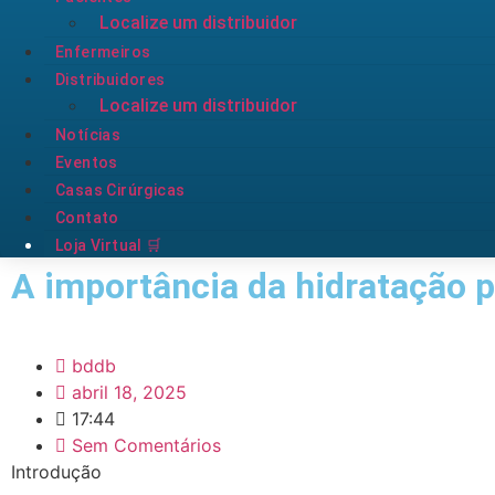
Localize um distribuidor
Enfermeiros
Distribuidores
Localize um distribuidor
Notícias
Eventos
Casas Cirúrgicas
Contato
Loja Virtual 🛒
A importância da hidratação 
bddb
abril 18, 2025
17:44
Sem Comentários
Introdução