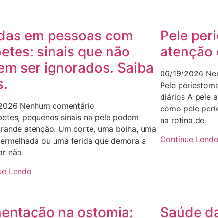
idas em pessoas com
Pele peri
etes: sinais que não
atenção 
em ser ignorados. Saiba
06/19/2026
Ne
s.
Pele periestoma
diários A pele 
/2026
Nenhum comentário
como pele peri
betes, pequenos sinais na pele podem
na rotina de
 grande atenção. Um corte, uma bolha, uma
Continue Lend
vermelhada ou uma ferida que demora a
ar não
ue Lendo
mentação na ostomia:
Saúde da