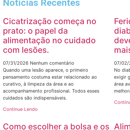
Notícias Recentes
Cicatrização começa no
Fer
prato: o papel da
diab
alimentação no cuidado
dev
com lesões.
mai
07/31/2026
Nenhum comentário
07/02
Quando uma lesão aparece, o primeiro
No dia
pensamento costuma estar relacionado ao
exigir
curativo, à limpeza da área e ao
área a
acompanhamento profissional. Todos esses
melhor
cuidados são indispensáveis.
Contin
Continue Lendo
Como escolher a bolsa e os
Ali