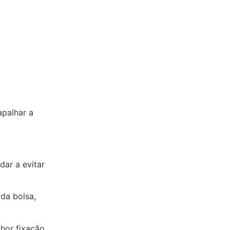
apalhar a
ar a evitar
da bolsa,
hor fixação,