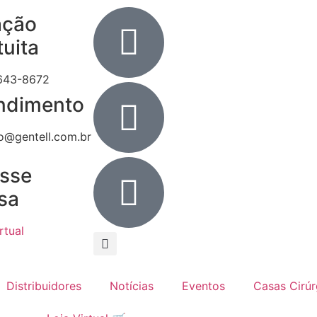
ação
tuita
643-8672
ndimento
o@gentell.com.br
sse
sa
rtual
Distribuidores
Notícias
Eventos
Casas Cirúr