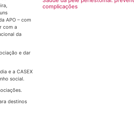
Saúde da pele periestomal: preven
ira,
complicações
guns
l da APO – com
er com a
ucional da
ociação e dar
 dia e a CASEX
nho social.
ociações.
ra destinos