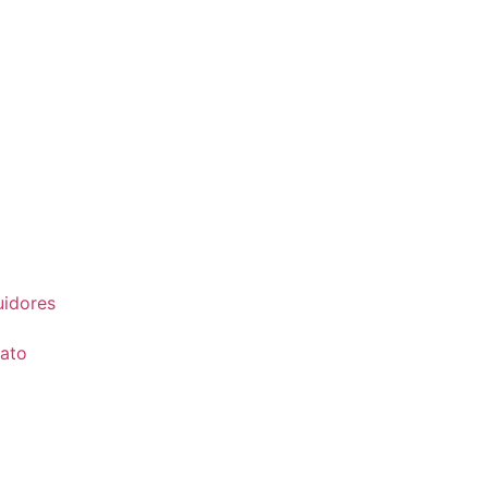
uidores
ato