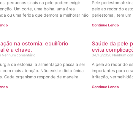
es, pequenos sinais na pele podem exigir
Pele periestomal: sin
enção. Um corte, uma bolha, uma área
pele ao redor do es
da ou uma ferida que demora a melhorar não
periestomal, tem um 
Lendo
Continue Lendo
ação na ostomia: equilíbrio
Saúde da pele p
ual é a chave.
evita complicaç
6
Nenhum comentário
04/16/2026
Nenhum com
rurgia de estomia, a alimentação passa a ser
A pele ao redor do e
 com mais atenção. Não existe dieta única
importantes para o s
s. Cada organismo responde de maneira
Irritação, vermelhid
Lendo
Continue Lendo