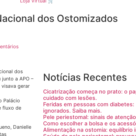
Loja Virtual 🛒
Nacional dos Ostomizados
ntários
cional dos
Notícias Recentes
 junto a APO –
visava gerar
Cicatrização começa no prato: o pa
cuidado com lesões.
o Palácio
Feridas em pessoas com diabetes: 
 fluxo de
ignorados. Saiba mais.
Pele periestomal: sinais de atenção
Como escolher a bolsa e os acessór
ueno, Danielle
Alimentação na ostomia: equilíbrio i
tas