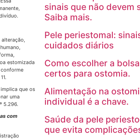
 Essa
sinais que não devem 
manente,
Saiba mais.
divíduo.
Pele periestomal: sinai
 alteração,
cuidados diários
 humano,
forma,
Como escolher a bolsa
soa estomizada
, conforme
certos para ostomia.
11.
 implica que os
Alimentação na ostomia
onar uma
individual é a chave.
º 5.296.
soas com
Saúde da pele periest
que evita complicaçõe
istração