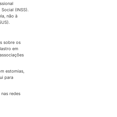
ssional
 Social (INSS).
la, não à
SUS).
s sobre os
dastro em
 associações
om estomias,
ui para
 nas redes