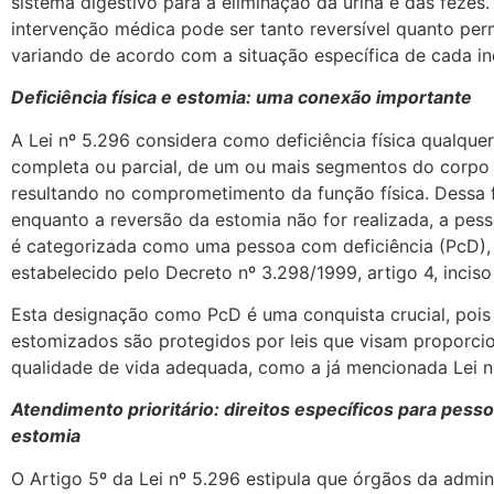
sistema digestivo para a eliminação da urina e das fezes.
intervenção médica pode ser tanto reversível quanto per
variando de acordo com a situação específica de cada in
Deficiência física e estomia: uma conexão importante
A Lei nº 5.296 considera como deficiência física qualquer
completa ou parcial, de um ou mais segmentos do corpo
resultando no comprometimento da função física. Dessa 
enquanto a reversão da estomia não for realizada, a pes
é categorizada como uma pessoa com deficiência (PcD)
estabelecido pelo Decreto nº 3.298/1999, artigo 4, inciso 
Esta designação como PcD é uma conquista crucial, pois
estomizados são protegidos por leis que visam proporci
qualidade de vida adequada, como a já mencionada Lei n
Atendimento prioritário: direitos específicos para pes
estomia
O Artigo 5º da Lei nº 5.296 estipula que órgãos da admin