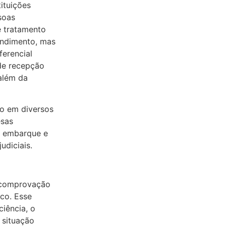
ituições
soas
e tratamento
endimento, mas
erencial
 de recepção
além da
io em diversos
esas
s, embarque e
diciais.
 a comprovação
ico. Esse
iência, o
 situação