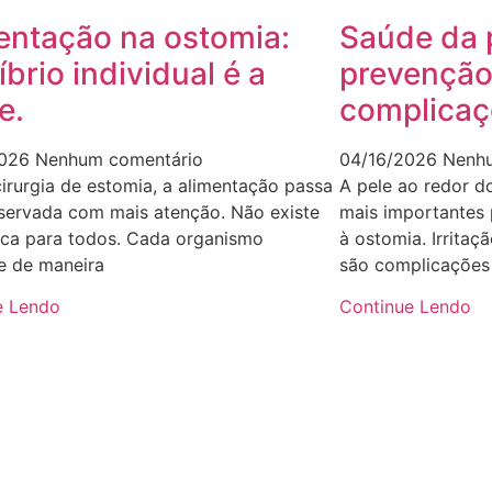
entação na ostomia:
Saúde da p
íbrio individual é a
prevenção
e.
complicaç
2026
Nenhum comentário
04/16/2026
Nenhu
irurgia de estomia, a alimentação passa
A pele ao redor d
bservada com mais atenção. Não existe
mais importantes
ica para todos. Cada organismo
à ostomia. Irritaç
e de maneira
são complicações
e Lendo
Continue Lendo