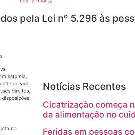
Loja Virtual 🛒
idos pela Lei nº 5.296 às pe
s
iva
com estomia,
idade de vida
Notícias Recentes
sses direitos,
 disposições
Cicatrização começa no
da alimentação no cui
ajeto no
Feridas em pessoas co