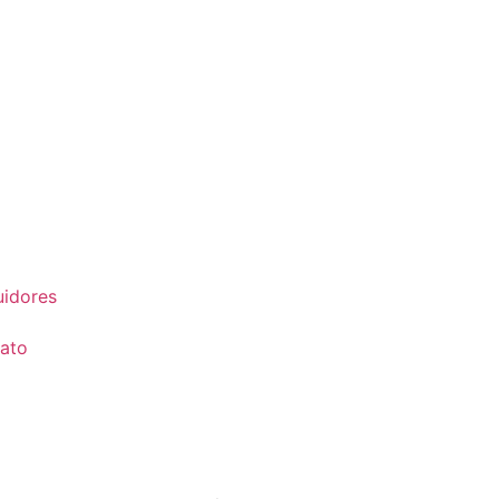
uidores
ato