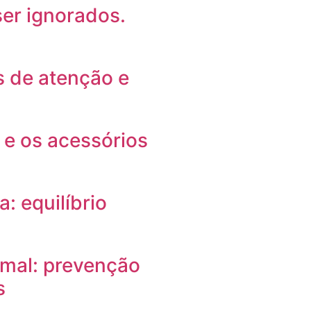
ser ignorados.
s de atenção e
 e os acessórios
: equilíbrio
omal: prevenção
s