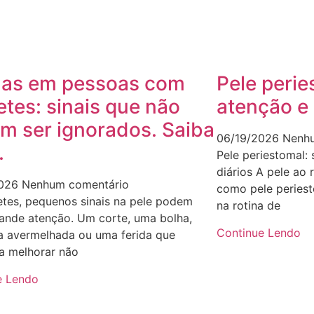
das em pessoas com
Pele perie
etes: sinais que não
atenção e 
m ser ignorados. Saiba
06/19/2026
Nenhu
.
Pele periestomal: 
diários A pele ao
2026
Nenhum comentário
como pele periest
etes, pequenos sinais na pele podem
na rotina de
rande atenção. Um corte, uma bolha,
Continue Lendo
a avermelhada ou uma ferida que
a melhorar não
e Lendo