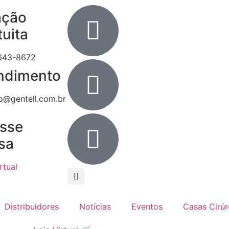
ação
tuita
643-8672
ndimento
o@gentell.com.br
sse
sa
rtual
Distribuidores
Notícias
Eventos
Casas Cirúr