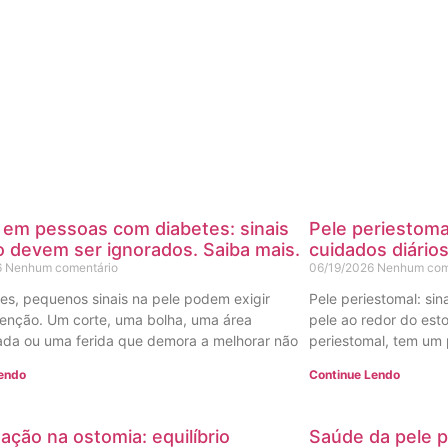
 em pessoas com diabetes: sinais
Pele periestomal
 devem ser ignorados. Saiba mais.
cuidados diário
6
Nenhum comentário
06/19/2026
Nenhum com
es, pequenos sinais na pele podem exigir
Pele periestomal: sin
enção. Um corte, uma bolha, uma área
pele ao redor do es
da ou uma ferida que demora a melhorar não
periestomal, tem um 
Lendo
Continue Lendo
ação na ostomia: equilíbrio
Saúde da pele p