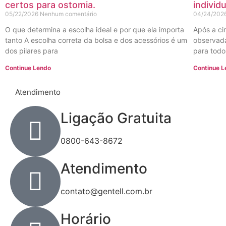
certos para ostomia.
individ
05/22/2026
Nenhum comentário
04/24/202
O que determina a escolha ideal e por que ela importa
Após a ci
tanto A escolha correta da bolsa e dos acessórios é um
observada
dos pilares para
para todo
Continue Lendo
Continue 
Atendimento
Ligação Gratuita
0800-643-8672
Atendimento
contato@gentell.com.br
Horário