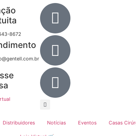
ação
tuita
643-8672
ndimento
o@gentell.com.br
sse
sa
rtual
Distribuidores
Notícias
Eventos
Casas Cirúr