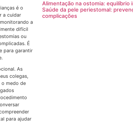
Alimentação na ostomia: equilíbrio i
ianças é o
Saúde da pele periestomal: preven
 a cuidar
complicações
 monitorando a
mente difícil
 estomias ou
omplicadas. É
e para garantir
e.
cional. As
eus colegas,
m o medo de
egados
rocedimento
conversar
a compreender
al para ajudar