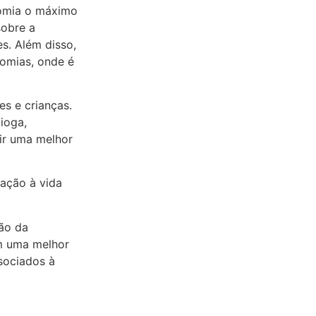
tomia o máximo
sobre a
s. Além disso,
tomias, onde é
s e crianças.
 ioga,
tir uma melhor
tação à vida
ão da
em uma melhor
sociados à