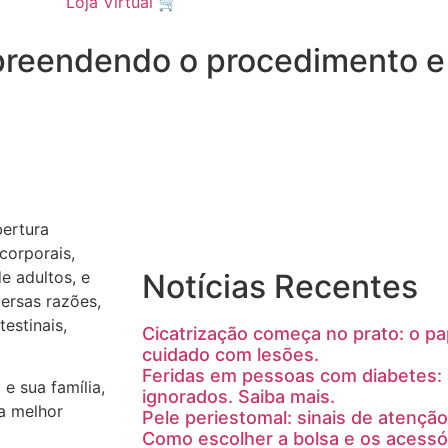
Loja Virtual 🛒
preendendo o procedimento e
bertura
 corporais,
e adultos, e
Notícias Recentes
ersas razões,
estinais,
Cicatrização começa no prato: o pa
cuidado com lesões.
Feridas em pessoas com diabetes: 
e sua família,
ignorados. Saiba mais.
ma melhor
Pele periestomal: sinais de atenção
Como escolher a bolsa e os acessór