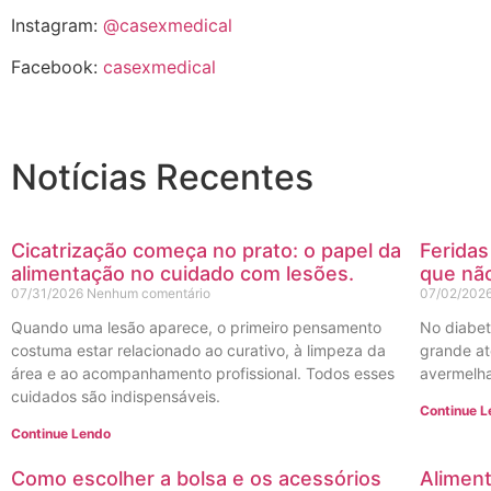
Instagram:
@casexmedical
Facebook:
casexmedical
Notícias Recentes
Cicatrização começa no prato: o papel da
Feridas
alimentação no cuidado com lesões.
que não
07/31/2026
Nenhum comentário
07/02/202
Quando uma lesão aparece, o primeiro pensamento
No diabet
costuma estar relacionado ao curativo, à limpeza da
grande at
área e ao acompanhamento profissional. Todos esses
avermelha
cuidados são indispensáveis.
Continue 
Continue Lendo
Como escolher a bolsa e os acessórios
Aliment