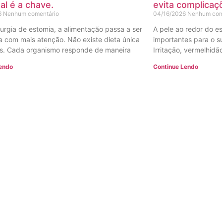
ual é a chave.
evita complicaç
6
Nenhum comentário
04/16/2026
Nenhum com
rurgia de estomia, a alimentação passa a ser
A pele ao redor do e
 com mais atenção. Não existe dieta única
importantes para o s
s. Cada organismo responde de maneira
Irritação, vermelhid
Lendo
Continue Lendo